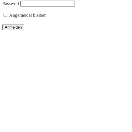
Passwort
Angemeldet bleiben
WILLKOMMEN
ZELTE
STRETCHZELTE
RIESENHUT-TIPIS
ZELTGRÖSSEN
ZELT-ZUBEHÖR
BODEN
MÖBEL
LICHT
SEITENWÄNDE
WÄRME
GALERIE
ÜBER UNS
KONTAKT
KAUF ANFRAGE
MIET ANFRAGE