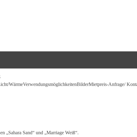
icht/Wärme
Verwendungsmöglichkeiten
Bilder
Mietpreis-Anfrage/ Kont
chen „Sahara Sand“ und „Marriage Weiß“.