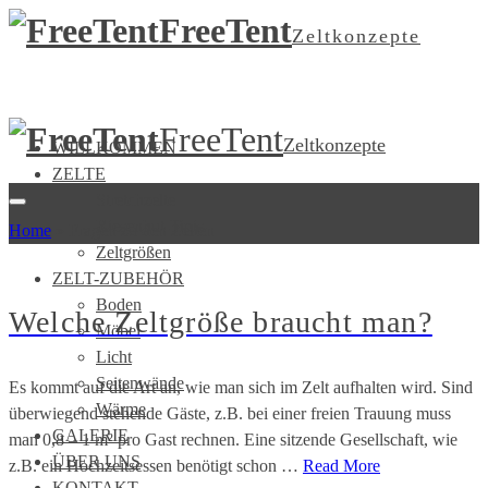
FreeTent
Zeltkonzepte
FreeTent
Zeltkonzepte
WILLKOMMEN
ZELTE
Stretchzelte
Riesenhut-Tipis
Home
»
Fragen zu den Zelten
Zeltgrößen
ZELT-ZUBEHÖR
Boden
Welche Zeltgröße braucht man?
Möbel
Licht
Seitenwände
Es kommt auf die Art an, wie man sich im Zelt aufhalten wird. Sind
Wärme
überwiegend stehende Gäste, z.B. bei einer freien Trauung muss
GALERIE
man 0,8 – 1 m² pro Gast rechnen. Eine sitzende Gesellschaft, wie
ÜBER UNS
z.B. ein Hochzeitsessen benötigt schon …
Read More
KONTAKT