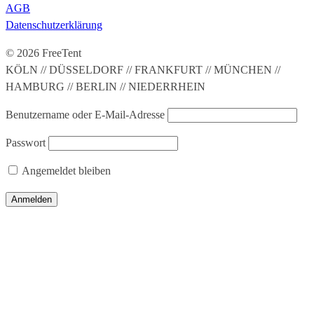
AGB
Datenschutzerklärung
© 2026 FreeTent
KÖLN // DÜSSELDORF // FRANKFURT // MÜNCHEN //
HAMBURG // BERLIN // NIEDERRHEIN
Benutzername oder E-Mail-Adresse
Passwort
Angemeldet bleiben
WILLKOMMEN
ZELTE
STRETCHZELTE
RIESENHUT-TIPIS
ZELTGRÖSSEN
ZELT-ZUBEHÖR
BODEN